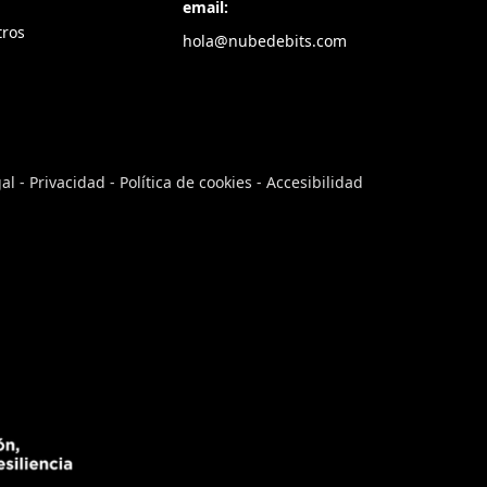
email:
tros
hola@nubedebits.com
gal
-
Privacidad
-
Política de cookies
-
Accesibilidad